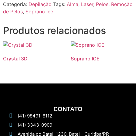
Categoria:
Depilação
Tags:
Alma
,
Laser
,
Pelos
,
Remoção
de Pelos
,
Soprano Ice
Produtos relacionados
Crystal 3D
Soprano ICE
CONTATO
(41) 98491-6112
(41) 3343-0909
Avenida do Batel, 1230. Batel - Curitiba/PR